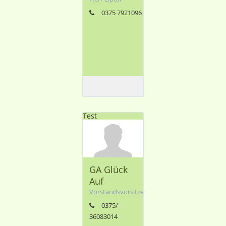
0375 7921096
Test
GA Glück
Auf
Vorstandsvorsitzender
0375/
36083014