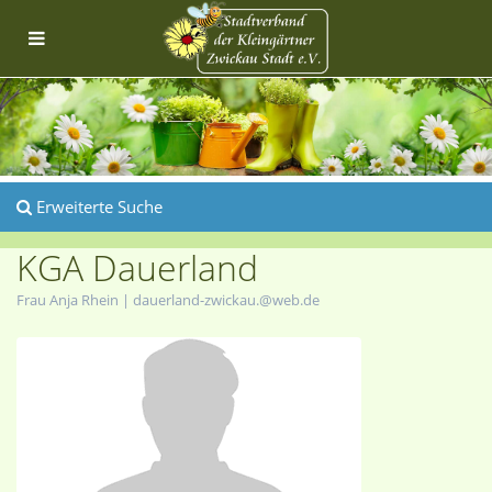
Erweiterte Suche
KGA Dauerland
Frau Anja Rhein |
dauerland-zwickau.@web.de