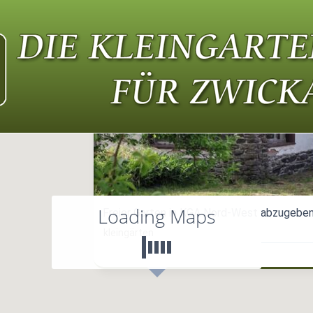
Loading Maps
Freier Garten in KGA Nord-West abzugebe
kleingärten