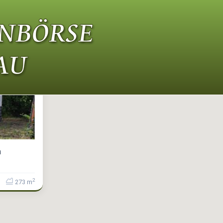
n
2
273 m