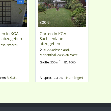
frei
800 €
ten in KGA
Garten in KGA
t abzugeben
Sachsenland
abzugeben
est
,
Zwickau-
KGA Sachsenland
,
Marienthal
,
Zwickau-West
2
Größe:
350 m
ID:
1065
ner:
R. Gatt
Ansprechpartner:
Herr Engert