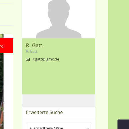
R. Gatt
rei
R. Gatt
r.gatt@ gmx.de
Erweiterte Suche
alle Stadtteile / KGA