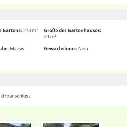
2
s Gartens:
273 m
Größe des Gartenhauses:
2
20 m
ube:
Massiv
Gewächshaus:
Nein
ektroanschluss