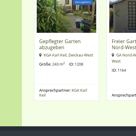
abzugeben
Gepflegter Garten
Freier Gar
abzugeben
Nord-Wes
KGA Karl Keil
,
Zwickau-West
GA Nord-W
West
2
Größe:
243 m
ID:
1208
ID:
1164
Ansprechpartner:
KGA Karl
Keil
Ansprechpart